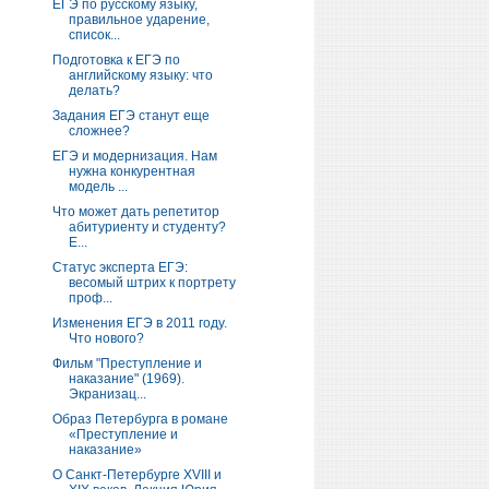
ЕГЭ по русскому языку,
правильное ударение,
список...
Подготовка к ЕГЭ по
английскому языку: что
делать?
Задания ЕГЭ станут еще
сложнее?
ЕГЭ и модернизация. Нам
нужна конкурентная
модель ...
Что может дать репетитор
абитуриенту и студенту?
Е...
Статус эксперта ЕГЭ:
весомый штрих к портрету
проф...
Изменения ЕГЭ в 2011 году.
Что нового?
Фильм "Преступление и
наказание" (1969).
Экранизац...
Образ Петербурга в романе
«Преступление и
наказание»
О Санкт-Петербурге XVIII и