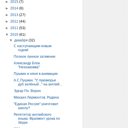
►
2015
(7)
►
2014
(6)
►
2013
(27)
►
2012
(44)
►
2011
(53)
▼
2010
(61)
▼
декабря
(32)
C наступающим новым
годом!
Полное лунное затмение
Александр Блок.
"Незнакомка"
Пушкин и няня в анимации
А.С.Пушкин. "У лукоморья
дуб зелёный..." на англий...
Эдгар По. Ворон
Михаил Лермонтов. Родина
"Единая Россия" уничтожит
школу?
Репетитор английского
языка. Фрагмент урока по
Skype