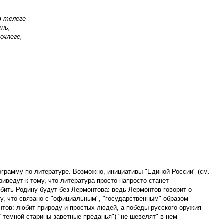
в телеге
ень,
очлеге,
грамму по литературе. Возможно, инициативы "Единой России" (см.
риведут к тому, что литература просто-напросто станет
ить Родину будут без Лермонтова: ведь Лермонтов говорит о
му, что связано с "официальным", "государственным" образом
тов: любит природу и простых людей, а победы русского оружия
 ("темной старины заветные преданья") "не шевелят" в нем