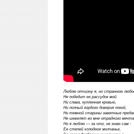
Люблю отчизну я, но странною любо
Не победит ее рассудок мой.
Ни слава, купленная кровью,
Ни полный гордого доверия покой,
Ни темной старины заветные преда
Не шевелят во мне отрадного мечта
Но я люблю — за что, не знаю сам -
Ее степей холодное молчанье,