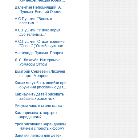
ХIХ веков. Лекция Юрия ...
Валентин Непомнящий. А.
Пушкин. Евгений Онегин
А.С.Пушкин. "Вновь я
посетил..."
А.С.Пушкин. "У лукоморья
дуб зелёный..."
А.С.Пушкин. Стихотворение
"Осень" ("Октябрь уж нас...
Александр Пушкин. Пророк
Д. С. Лихачёв. Интервью с
Урмасом Оттом
Дмитрий Сергеевич Лихачёв
о парке Монрепо
Какие могут быть ошибки при
обучении рисованию дет...
Как научить детей рисовать
забавных животных
Рисуем лицо в стиле манга
Как нарисовать портрет
карадашом?
Урок рисования карандашом.
Начнем с простых форм?
Занятия лепкой для детей.