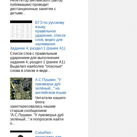
Репетитор английского (автор
публикации) проводит
дистанционные занятия с
детьми...
ЕГЭ по русскому
языку,
правильное
ударение, список
слов, видео для
заучивания.
Задание 4, раздел 1 (ранее А1).
Список слов с правильным
ударением для выполнения
задания 4, раздел 1 (ранее А1).
Выделил наиболее "опасные"
слова в списке и виде...
А.С.Пушкин. "У
лукоморья дуб
зелёный..." на
английском языке
Читатели нашего
блога
заинтересовались нашим
старым сообщением
"А.С.Пушкин. "У лукоморья дуб
зелёный..." и попросили найти
п...
ColorPen -