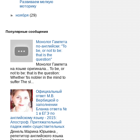
Развиваем мелкую
моторику
►
ноября
(29)
Популярные сообщения
Монолог Гамлета
по-английски: "To
be, or not to be:
that is the
question"
Монолог Гамлета
на языке оригинала... To be, or
not to be: that is the question:
Whether 'tis nobler in the mind to
suffer The sl...
Официальный
ответ М.В.
Вербицкой о
заполнении
Бланка ответа №
1 в ЕГЭ по
английскому языку - 2015:
Апостроф. Притяжательный
падеж имён существительных
Денель Марина Юрьевна ,
репетитор английского языка