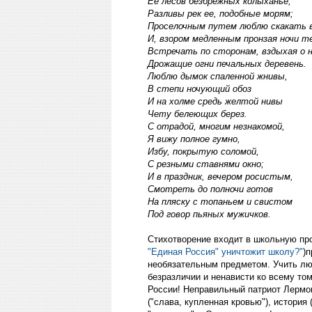
Ее лесов безбрежных колыханье,
Разливы рек ее, подобные морям;
Проселочным путем люблю скакать 
И, взором медленным пронзая ночи т
Встречать по сторонам, вздыхая о н
Дрожащие огни печальных деревень.
Люблю дымок спаленной жнивы,
В степи ночующий обоз
И на холме средь желтой нивы
Чету белеющих берез.
С отрадой, многим незнакомой,
Я вижу полное гумно,
Избу, покрытую соломой,
С резными ставнями окно;
И в праздник, вечером росистым,
Смотреть до полночи готов
На пляску с топаньем и свистом
Под говор пьяных мужичков.
Стихотворение входит в школьную про
"Единая Россия" уничтожит школу?"
)п
необязательным предметом. Учить люб
безразличии и ненависти ко всему то
России! Неправильный патриот Лермон
("слава, купленная кровью"), история