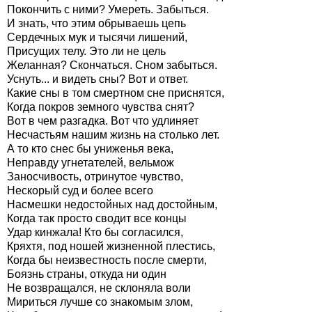
Покончить с ними? Умереть. Забыться.
И знать, что этим обрываешь цепь
Сердечных мук и тысячи лишений,
Присущих телу. Это ли не цель
Желанная? Скончаться. Сном забыться.
Уснуть... и видеть сны? Вот и ответ.
Какие сны в том смертном сне приснятся,
Когда покров земного чувства снят?
Вот в чем разгадка. Вот что удлиняет
Несчастьям нашим жизнь на столько лет.
А то кто снес бы униженья века,
Неправду угнетателей, вельмож
Заносчивость, отринутое чувство,
Нескорый суд и более всего
Насмешки недостойных над достойным,
Когда так просто сводит все концы
Удар кинжала! Кто бы согласился,
Кряхтя, под ношей жизненной плестись,
Когда бы неизвестность после смерти,
Боязнь страны, откуда ни один
Не возвращался, не склоняла воли
Мириться лучше со знакомым злом,