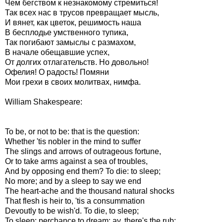
Чем бегством к незнакомому стремиться!
Так всех нас в трусов превращает мысль,
И вянет, как цветок, решимость наша
В бесплодье умственного тупика,
Так погибают замыслы с размахом,
В начале обещавшие успех,
От долгих отлагательств. Но довольно!
Офелия! О радость! Помяни
Мои грехи в своих молитвах, нимфа.
William Shakespeare:
To be, or not to be: that is the question:
Whether 'tis nobler in the mind to suffer
The slings and arrows of outrageous fortune,
Or to take arms against a sea of troubles,
And by opposing end them? To die: to sleep;
No more; and by a sleep to say we end
The heart-ache and the thousand natural shocks
That flesh is heir to, 'tis a consummation
Devoutly to be wish'd. To die, to sleep;
To sleep: perchance to dream: ay, there's the rub;